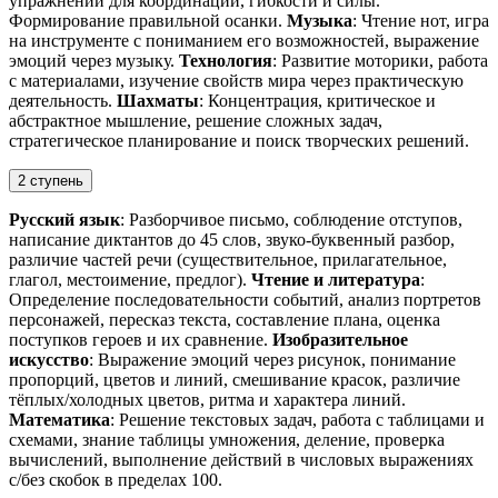
упражнений для координации, гибкости и силы.
Формирование правильной осанки.
Музыка
: Чтение нот, игра
на инструменте с пониманием его возможностей, выражение
эмоций через музыку.
Технология
: Развитие моторики, работа
с материалами, изучение свойств мира через практическую
деятельность.
Шахматы
: Концентрация, критическое и
абстрактное мышление, решение сложных задач,
стратегическое планирование и поиск творческих решений.
2 ступень
Русский язык
: Разборчивое письмо, соблюдение отступов,
написание диктантов до 45 слов, звуко-буквенный разбор,
различие частей речи (существительное, прилагательное,
глагол, местоимение, предлог).
Чтение и литература
:
Определение последовательности событий, анализ портретов
персонажей, пересказ текста, составление плана, оценка
поступков героев и их сравнение.
Изобразительное
искусство
: Выражение эмоций через рисунок, понимание
пропорций, цветов и линий, смешивание красок, различие
тёплых/холодных цветов, ритма и характера линий.
Математика
: Решение текстовых задач, работа с таблицами и
схемами, знание таблицы умножения, деление, проверка
вычислений, выполнение действий в числовых выражениях
с/без скобок в пределах 100.