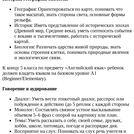
География: Ориентироваться по карте, понимать что
такое масштаб, знать стороны света, основные формы
рельефа.
История: Иметь представление об исторических эпохах
(Древний мир, Средние века), уметь соотносить события
с веками и тысячелетиями, работать с исторической
картой.
Биология: Различать царства живой природы, знать
основы строения клетки, понимать природные явления
и экологические связи.
К концу 5 класса по предмету «Английский язык» ребенок
должен владеть языком на базовом уровне А1
(Beginner/Elementary).
Говорение и аудирование
Диалог: Уметь вести этикетный диалог, расспрос или
побуждение к действию (до 5 реплик с каждой стороны
Монолог: Составлять связное устное высказывание
объемом 5–6 фраз с опорой на картинку или план.
Темы: Уметь рассказать о себе, своей семье, друзьях,
хобби, школе, питомцах, погоде и распорядке дня.
Восприятие на слух: Понимать на слух речь учителя и