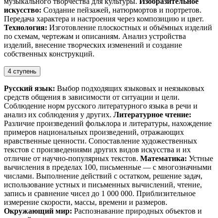
музыкального творчества для культуры.
Изобразительное
искусство:
Создание пейзажей, натюрмортов и портретов.
Передача характера и настроения через композицию и цвет.
Технология:
Изготовление плоскостных и объёмных изделий
по схемам, чертежам и описаниям. Анализ устройства
изделий, внесение творческих изменений и создание
собственных конструкций.
4 ступень
Русский язык:
Выбор подходящих языковых и неязыковых
средств общения в зависимости от ситуации и цели.
Соблюдение норм русского литературного языка в речи и
анализ их соблюдения у других.
Литературное чтение:
Различие произведений фольклора и литературы, нахождение
примеров национальных произведений, отражающих
нравственные ценности. Сопоставление художественных
текстов с произведениями других видов искусства и их
отличие от научно-популярных текстов.
Математика:
Устные
вычисления в пределах 100, письменные — с многозначными
числами. Выполнение действий с остатком, решение задач,
использование устных и письменных вычислений, чтение,
запись и сравнение чисел до 1 000 000. Приблизительное
измерение скорости, массы, времени и размеров.
Окружающий мир:
Распознавание природных объектов и