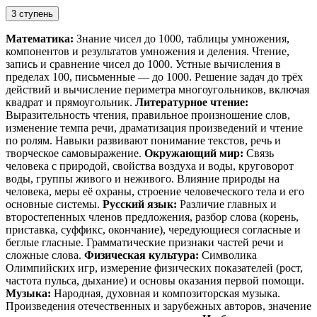
3 ступень
Математика:
Знание чисел до 1000, таблицы умножения,
компонентов и результатов умножения и деления. Чтение,
запись и сравнение чисел до 1000. Устные вычисления в
пределах 100, письменные — до 1000. Решение задач до трёх
действий и вычисление периметра многоугольников, включая
квадрат и прямоугольник.
Литературное чтение:
Выразительность чтения, правильное произношение слов,
изменение темпа речи, драматизация произведений и чтение
по ролям. Навыки развивают понимание текстов, речь и
творческое самовыражение.
Окружающий мир:
Связь
человека с природой, свойства воздуха и воды, круговорот
воды, группы живого и неживого. Влияние природы на
человека, меры её охраны, строение человеческого тела и его
основные системы.
Русский язык:
Различие главных и
второстепенных членов предложения, разбор слова (корень,
приставка, суффикс, окончание), чередующиеся согласные и
беглые гласные. Грамматические признаки частей речи и
сложные слова.
Физическая культура:
Символика
Олимпийских игр, измерение физических показателей (рост,
частота пульса, дыхание) и основы оказания первой помощи.
Музыка:
Народная, духовная и композиторская музыка.
Произведения отечественных и зарубежных авторов, значение