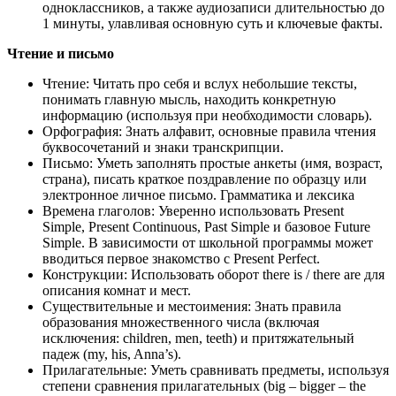
одноклассников, а также аудиозаписи длительностью до
1 минуты, улавливая основную суть и ключевые факты.
Чтение и письмо
Чтение: Читать про себя и вслух небольшие тексты,
понимать главную мысль, находить конкретную
информацию (используя при необходимости словарь).
Орфография: Знать алфавит, основные правила чтения
буквосочетаний и знаки транскрипции.
Письмо: Уметь заполнять простые анкеты (имя, возраст,
страна), писать краткое поздравление по образцу или
электронное личное письмо. Грамматика и лексика
Времена глаголов: Уверенно использовать Present
Simple, Present Continuous, Past Simple и базовое Future
Simple. В зависимости от школьной программы может
вводиться первое знакомство с Present Perfect.
Конструкции: Использовать оборот there is / there are для
описания комнат и мест.
Существительные и местоимения: Знать правила
образования множественного числа (включая
исключения: children, men, teeth) и притяжательный
падеж (my, his, Anna’s).
Прилагательные: Уметь сравнивать предметы, используя
степени сравнения прилагательных (big – bigger – the