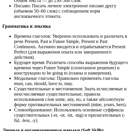
Объем текста — до 250–300 слов.
Письмо: Писать личное электронное письмо другу
(объемом 50–60 слов) с соблюдением норм
англоязычного этикета.
Грамматика и лексика
Времена глаголов: Уверенно использовать и различать в
речи Present, Past и Future Simple, Present и Past
Continuous. Активно вводится и отрабатывается Present
Perfect (для выражения опыта или завершенного
действия).
Будущее время: Различать способы выражения будущего
времени через Future Simple (спонтанное решение) и
конструкцию to be going to (планы и намерения).
Модальные глаголы: Правильно применять глаголы
must, can, should, have to, may.
Существительные и местоимения: Знать исчисляемые и
неисчисляемые существительные, правила
использования слов some, any, no, а также абсолютную
форму притяжательных местоимений (mine, yours, hers).
Словообразование: Использовать основные суффиксы
существительных (-er, -or, -ist, -ing) и прилагательных (-
ful, -less, -y).
Личные и организационные навыки (Soft Skills)