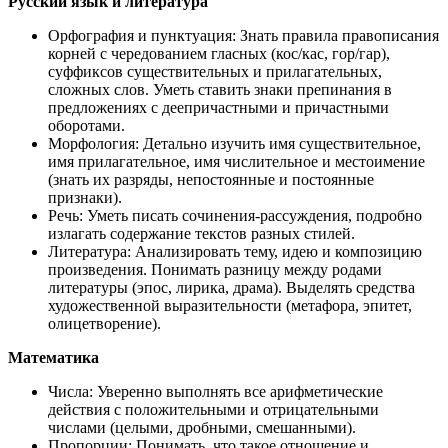
Русский язык и литература
Орфография и пунктуация: Знать правила правописания
корней с чередованием гласных (кос/кас, гор/гар),
суффиксов существительных и прилагательных,
сложных слов. Уметь ставить знаки препинания в
предложениях с деепричастными и причастными
оборотами.
Морфология: Детально изучить имя существительное,
имя прилагательное, имя числительное и местоимение
(знать их разряды, непостоянные и постоянные
признаки).
Речь: Уметь писать сочинения-рассуждения, подробно
излагать содержание текстов разных стилей.
Литература: Анализировать тему, идею и композицию
произведения. Понимать разницу между родами
литературы (эпос, лирика, драма). Выделять средства
художественной выразительности (метафора, эпитет,
олицетворение).
Математика
Числа: Уверенно выполнять все арифметические
действия с положительными и отрицательными
числами (целыми, дробными, смешанными).
Пропорции: Понимать, что такое отношение и